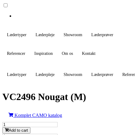
Lædertyper
Læderpleje
Showroom
Læderprøver
Referencer
Inspiration
Om os
Kontakt
Lædertyper
Læderpleje
Showroom
Læderprøver
Refere
VC2496 Nougat (M)
Komplet CAMO katalog
VC2496
Nougat
Add to cart
(M)