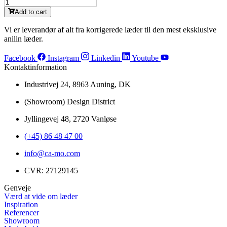
VC2496
antal
Nougat
Add to cart
(M)
antal
Vi er leverandør af alt fra korrigerede læder til den mest eksklusive
anilin læder.
Facebook
Instagram
Linkedin
Youtube
Kontaktinformation
Industrivej 24, 8963 Auning, DK
(Showroom) Design District
Jyllingevej 48, 2720 Vanløse
(+45) 86 48 47 00
info@ca-mo.com
CVR: 27129145
Genveje
Værd at vide om læder
Inspiration
Referencer
Showroom