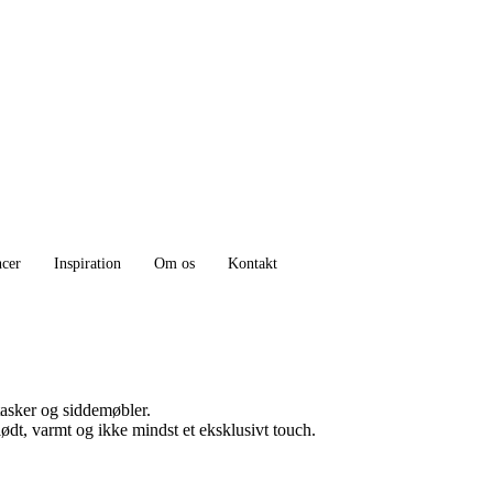
ncer
Inspiration
Om os
Kontakt
tasker og siddemøbler.
 blødt, varmt og ikke mindst et eksklusivt touch.