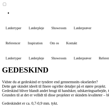
Lædertyper
Læderpleje
Showroom
Læderprøver
Referencer
Inspiration
Om os
Kontakt
Lædertyper
Læderpleje
Showroom
Læderprøver
Refere
GEDESKIND
Vidste du at gedeskind er tyndere end gennemsnits okselæder?
Dette gør skindet ideelt til finere og/eller detaljer på et større projekt.
Gedeskind bliver blandt andet brugt til handsker, udskæringsarbejde, 
Grunden til at det er vellidt til disse projekter er skindets kvaliteter –
Gedeskindet er ca. 0,7-0,9 mm. tykt.