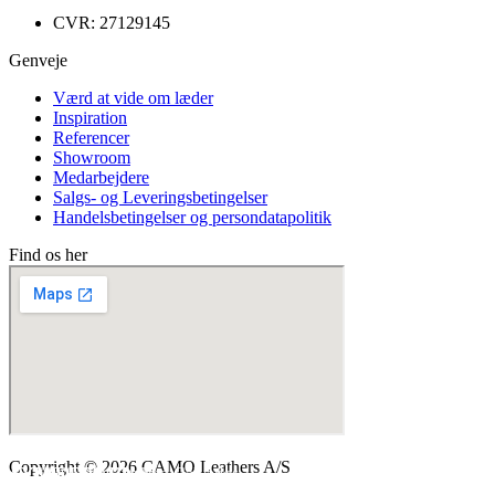
CVR: 27129145
Genveje
Menu
Værd at vide om læder
Inspiration
Referencer
Showroom
Medarbejdere
Salgs- og Leveringsbetingelser
Handelsbetingelser og persondatapolitik
Find os her
Copyright © 2026 CAMO Leathers A/S
SYK0513FOC Kelato Calvados
SY5004FOC Choko
SY0100FOC Black