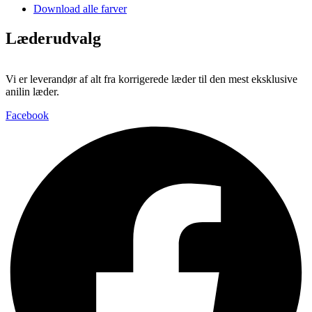
Download alle farver
SYK0513FOC
SY0100FOC
SY5004FOC
Kelato
Læderudvalg
Black
Choko
Calvados
Vi er leverandør af alt fra korrigerede læder til den mest eksklusive
anilin læder.
Facebook