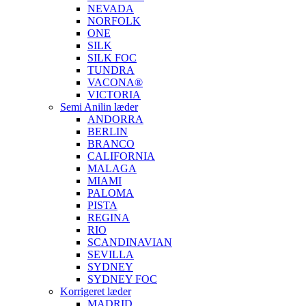
NEVADA
NORFOLK
ONE
SILK
SILK FOC
TUNDRA
VACONA®
VICTORIA
Semi Anilin læder
ANDORRA
BERLIN
BRANCO
CALIFORNIA
MALAGA
MIAMI
PALOMA
PISTA
REGINA
RIO
SCANDINAVIAN
SEVILLA
SYDNEY
SYDNEY FOC
Korrigeret læder
MADRID