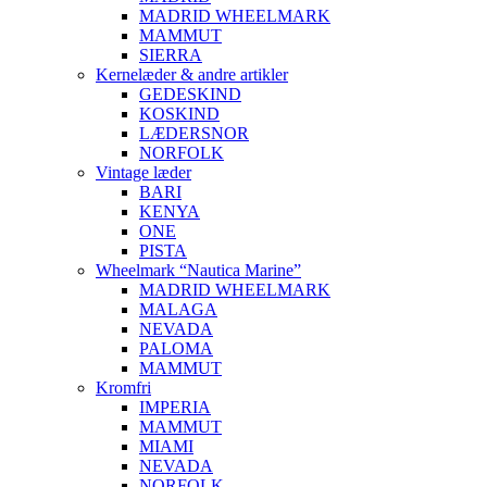
MADRID WHEELMARK
MAMMUT
SIERRA
Kernelæder & andre artikler
GEDESKIND
KOSKIND
LÆDERSNOR
NORFOLK
Vintage læder
BARI
KENYA
ONE
PISTA
Wheelmark “Nautica Marine”
MADRID WHEELMARK
MALAGA
NEVADA
PALOMA
MAMMUT
Kromfri
IMPERIA
MAMMUT
MIAMI
NEVADA
NORFOLK