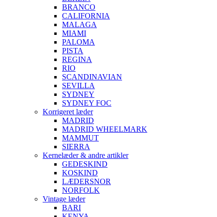
BRANCO
CALIFORNIA
MALAGA
MIAMI
PALOMA
PISTA
REGINA
RIO
SCANDINAVIAN
SEVILLA
SYDNEY
SYDNEY FOC
Korrigeret læder
MADRID
MADRID WHEELMARK
MAMMUT
SIERRA
Kernelæder & andre artikler
GEDESKIND
KOSKIND
LÆDERSNOR
NORFOLK
Vintage læder
BARI
KENYA