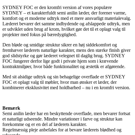
SYDNEY FOC er den kromfri version af vores populære
SYDNEY – et karakterfuldt semi anilin læder, der forener varme,
komfort og et moderne udtryk med et mere ansvarligt materialevalg.
Læderet bevarer det samme indbydende og afslappede udtryk, men
er udviklet uden brug af krom, hvilket gør det til et oplagt valg til
projekter med fokus på bæredygtighed.
Den bløde og smidige struktur sikrer en høj siddekomfort og
fremhæver læderets naturlige karakter, mens den stærke finish giver
god slidstyrke og gør læderet velegnet til daglig brug. SYDNEY
FOC fungerer derfor lige godt i private hjem som i krævende
kontraktmiljøer, hvor både funktionalitet og æstetik er afgørende.
Med sit alsidige udtryk og sin behagelige overflade er SYDNEY
FOC et oplagt valg til møbler, hvor man ønsker et læder, der
kombinerer eksklusivitet med holdbarhed – nu i en kromfri version.
Bemærk
Semi anilin læder har en beskyttende overflade, men bevarer fortsat
et naturligt udseende. Mindre variationer i farve og struktur kan
forekomme og er en del af læderets karakter.
Regelmæssig pleje anbefales for at bevare læderets blødhed og