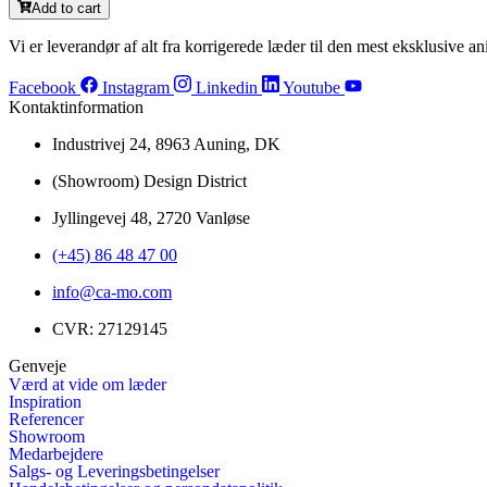
Add to cart
Vi er leverandør af alt fra korrigerede læder til den mest eksklusive ani
Facebook
Instagram
Linkedin
Youtube
Kontaktinformation
Industrivej 24, 8963 Auning, DK
(Showroom) Design District
Jyllingevej 48, 2720 Vanløse
(+45) 86 48 47 00
info@ca-mo.com
CVR: 27129145
Genveje
Værd at vide om læder
Inspiration
Referencer
Showroom
Medarbejdere
Salgs- og Leveringsbetingelser