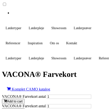
Lædertyper
Læderpleje
Showroom
Læderprøver
Referencer
Inspiration
Om os
Kontakt
Lædertyper
Læderpleje
Showroom
Læderprøver
Refere
VACONA® Farvekort
Komplet CAMO katalog
VACONA® Farvekort antal
Add to cart
VACONA® Farvekort antal