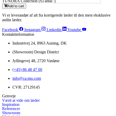
TUNDRA Collection (S) antal
Add to cart
Vi er leverandør af alt fra korrigerede læder til den mest eksklusive
anilin læder.
Facebook
Instagram
Linkedin
Youtube
Kontaktinformation
Industrivej 24, 8963 Auning, DK
(Showroom) Design District
Jyllingevej 48, 2720 Vanløse
(+45) 86 48 47 00
info@ca-mo.com
CVR: 27129145
Genveje
Værd at vide om læder
Inspiration
Referencer
Showroom