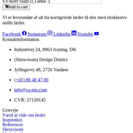
SY4049 Slam (L) antal
Add to cart
Vi er leverandør af alt fra korrigerede læder til den mest eksklusive
anilin læder.
Facebook
Instagram
Linkedin
Youtube
Kontaktinformation
Industrivej 24, 8963 Auning, DK
(Showroom) Design District
Jyllingevej 48, 2720 Vanløse
(+45) 86 48 47 00
info@ca-mo.com
CVR: 27129145
Genveje
Værd at vide om læder
Inspiration
Referencer
Showroom