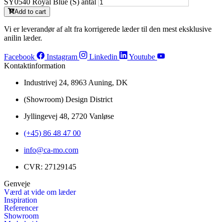
SY0540 Royal Blue (S) antal
Add to cart
Vi er leverandør af alt fra korrigerede læder til den mest eksklusive
anilin læder.
Facebook
Instagram
Linkedin
Youtube
Kontaktinformation
Industrivej 24, 8963 Auning, DK
(Showroom) Design District
Jyllingevej 48, 2720 Vanløse
(+45) 86 48 47 00
info@ca-mo.com
CVR: 27129145
Genveje
Værd at vide om læder
Inspiration
Referencer
Showroom