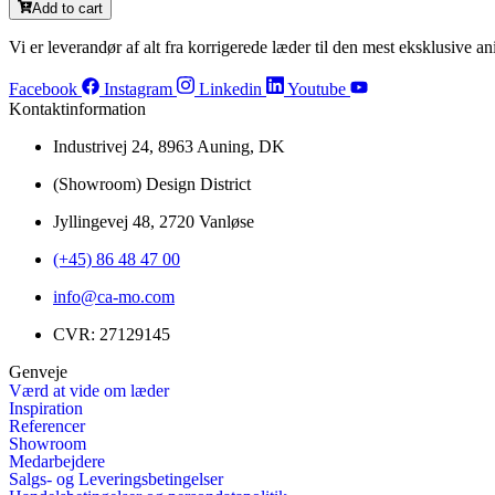
Add to cart
Vi er leverandør af alt fra korrigerede læder til den mest eksklusive ani
Facebook
Instagram
Linkedin
Youtube
Kontaktinformation
Industrivej 24, 8963 Auning, DK
(Showroom) Design District
Jyllingevej 48, 2720 Vanløse
(+45) 86 48 47 00
info@ca-mo.com
CVR: 27129145
Genveje
Værd at vide om læder
Inspiration
Referencer
Showroom
Medarbejdere
Salgs- og Leveringsbetingelser