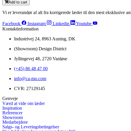
Add to cart
Vi er leverandør af alt fra korrigerede læder til den mest eksklusive ani
Facebook
Instagram
Linkedin
Youtube
Kontaktinformation
Industrivej 24, 8963 Auning, DK
(Showroom) Design District
Jyllingevej 48, 2720 Vanløse
(+45) 86 48 47 00
info@ca-mo.com
CVR: 27129145
Genveje
Værd at vide om læder
Inspiration
Referencer
Showroom
Medarbejdere
Salgs- og Leveringsbetingelser