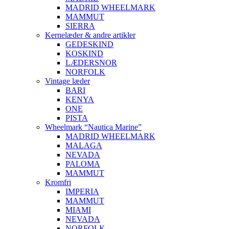
MADRID WHEELMARK
MAMMUT
SIERRA
Kernelæder & andre artikler
GEDESKIND
KOSKIND
LÆDERSNOR
NORFOLK
Vintage læder
BARI
KENYA
ONE
PISTA
Wheelmark “Nautica Marine”
MADRID WHEELMARK
MALAGA
NEVADA
PALOMA
MAMMUT
Kromfri
IMPERIA
MAMMUT
MIAMI
NEVADA
NORFOLK