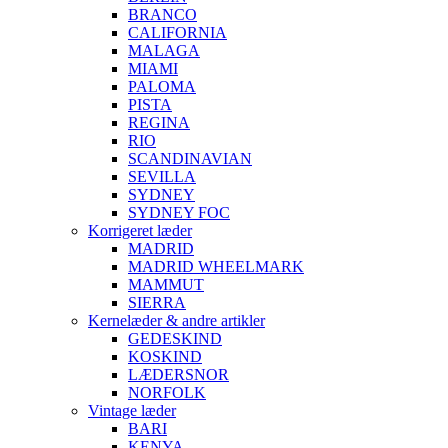
BRANCO
CALIFORNIA
MALAGA
MIAMI
PALOMA
PISTA
REGINA
RIO
SCANDINAVIAN
SEVILLA
SYDNEY
SYDNEY FOC
Korrigeret læder
MADRID
MADRID WHEELMARK
MAMMUT
SIERRA
Kernelæder & andre artikler
GEDESKIND
KOSKIND
LÆDERSNOR
NORFOLK
Vintage læder
BARI
KENYA