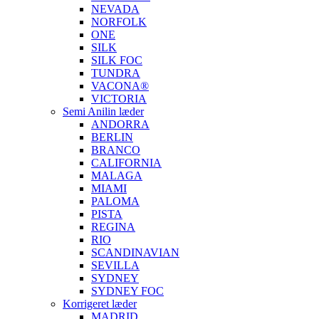
NEVADA
NORFOLK
ONE
SILK
SILK FOC
TUNDRA
VACONA®
VICTORIA
Semi Anilin læder
ANDORRA
BERLIN
BRANCO
CALIFORNIA
MALAGA
MIAMI
PALOMA
PISTA
REGINA
RIO
SCANDINAVIAN
SEVILLA
SYDNEY
SYDNEY FOC
Korrigeret læder
MADRID