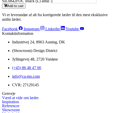
SIL0842FOC Black (L) antal
Add to cart
Vi er leverandør af alt fra korrigerede læder til den mest eksklusive
anilin læder.
Facebook
Instagram
Linkedin
Youtube
Kontaktinformation
Industrivej 24, 8963 Auning, DK
(Showroom) Design District
Jyllingevej 48, 2720 Vanløse
(+45) 86 48 47 00
info@ca-mo.com
CVR: 27129145
Genveje
Værd at vide om læder
Inspiration
Referencer
Showroom