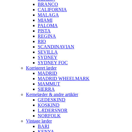
BRANCO
CALIFORNIA
MALAGA
MIAMI
PALOMA
PISTA
REGINA
RIO
SCANDINAVIAN
SEVILLA
SYDNEY
SYDNEY FOC
Korrigeret læder
MADRID
MADRID WHEELMARK
MAMMUT
SIERRA
Kernelæder & andre artikler
GEDESKIND
KOSKIND
LÆDERSNOR
NORFOLK
Vintage læder
BARI
KENYA