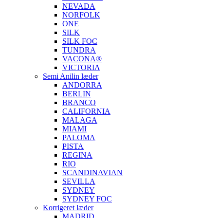
NEVADA
NORFOLK
ONE
SILK
SILK FOC
TUNDRA
VACONA®
VICTORIA
Semi Anilin læder
ANDORRA
BERLIN
BRANCO
CALIFORNIA
MALAGA
MIAMI
PALOMA
PISTA
REGINA
RIO
SCANDINAVIAN
SEVILLA
SYDNEY
SYDNEY FOC
Korrigeret læder
MADRID