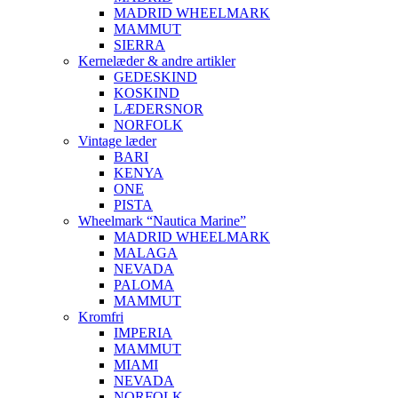
MADRID WHEELMARK
MAMMUT
SIERRA
Kernelæder & andre artikler
GEDESKIND
KOSKIND
LÆDERSNOR
NORFOLK
Vintage læder
BARI
KENYA
ONE
PISTA
Wheelmark “Nautica Marine”
MADRID WHEELMARK
MALAGA
NEVADA
PALOMA
MAMMUT
Kromfri
IMPERIA
MAMMUT
MIAMI
NEVADA
NORFOLK