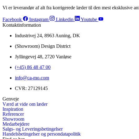
(S)
antal
Vi er leverandør af alt fra korrigerede læder til den mest eksklusive ani
Facebook
Instagram
Linkedin
Youtube
Kontaktinformation
Industrivej 24, 8963 Auning, DK
(Showroom) Design District
Jyllingevej 48, 2720 Vanløse
(+45) 86 48 47 00
info@ca-mo.com
CVR: 27129145
Genveje
Værd at vide om læder
Inspiration
Referencer
Showroom
Medarbejdere
Salgs- og Leveringsbetingelser
Handelsbetingelser og persondatapolitik