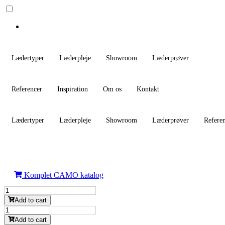
Lædertyper
Læderpleje
Showroom
Læderprøver
Referencer
Inspiration
Om os
Kontakt
Lædertyper
Læderpleje
Showroom
Læderprøver
Refere
Komplet CAMO katalog
SIERRA
Collection
Add to cart
(S)
SIERRA
antal
Collection
Add to cart