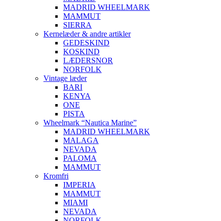
MADRID WHEELMARK
MAMMUT
SIERRA
Kernelæder & andre artikler
GEDESKIND
KOSKIND
LÆDERSNOR
NORFOLK
Vintage læder
BARI
KENYA
ONE
PISTA
Wheelmark “Nautica Marine”
MADRID WHEELMARK
MALAGA
NEVADA
PALOMA
MAMMUT
Kromfri
IMPERIA
MAMMUT
MIAMI
NEVADA
NORFOLK