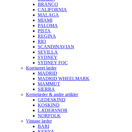
BRANCO
CALIFORNIA
MALAGA
MIAMI
PALOMA
PISTA
REGINA
RIO
SCANDINAVIAN
SEVILLA
SYDNEY
SYDNEY FOC
Korrigeret læder
MADRID
MADRID WHEELMARK
MAMMUT
SIERRA
Kernelæder & andre artikler
GEDESKIND
KOSKIND
LÆDERSNOR
NORFOLK
Vintage læder
BARI
KENYA