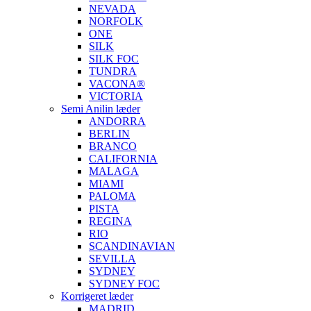
NEVADA
NORFOLK
ONE
SILK
SILK FOC
TUNDRA
VACONA®
VICTORIA
Semi Anilin læder
ANDORRA
BERLIN
BRANCO
CALIFORNIA
MALAGA
MIAMI
PALOMA
PISTA
REGINA
RIO
SCANDINAVIAN
SEVILLA
SYDNEY
SYDNEY FOC
Korrigeret læder
MADRID