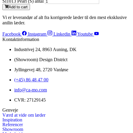
SI1013 Pearl (S) antal
Add to cart
Vi er leverandør af alt fra korrigerede læder til den mest eksklusive
anilin læder.
Facebook
Instagram
Linkedin
Youtube
Kontaktinformation
Industrivej 24, 8963 Auning, DK
(Showroom) Design District
Jyllingevej 48, 2720 Vanløse
(+45) 86 48 47 00
info@ca-mo.com
CVR: 27129145
Genveje
Værd at vide om læder
Inspiration
Referencer
Showroom