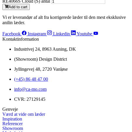
RE4066S Cloud (S) antal
Add to cart
Vi er leverandør af alt fra korrigerede læder til den mest eksklusive
anilin læder.
Facebook
Instagram
Linkedin
Youtube
Kontaktinformation
Industrivej 24, 8963 Auning, DK
(Showroom) Design District
Jyllingevej 48, 2720 Vanløse
(+45) 86 48 47 00
info@ca-mo.com
CVR: 27129145
Genveje
Værd at vide om læder
Inspiration
Referencer
Showroom