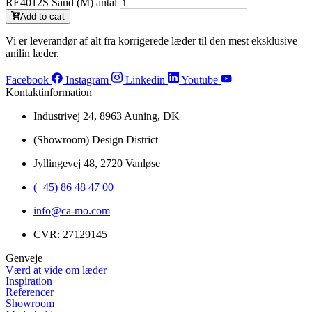
RE4012S Sand (M) antal
Add to cart
Vi er leverandør af alt fra korrigerede læder til den mest eksklusive
anilin læder.
Facebook
Instagram
Linkedin
Youtube
Kontaktinformation
Industrivej 24, 8963 Auning, DK
(Showroom) Design District
Jyllingevej 48, 2720 Vanløse
(+45) 86 48 47 00
info@ca-mo.com
CVR: 27129145
Genveje
Værd at vide om læder
Inspiration
Referencer
Showroom