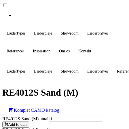
Lædertyper
Læderpleje
Showroom
Læderprøver
Referencer
Inspiration
Om os
Kontakt
Lædertyper
Læderpleje
Showroom
Læderprøver
Refere
RE4012S Sand (M)
Komplet CAMO katalog
RE4012S Sand (M) antal
Add to cart