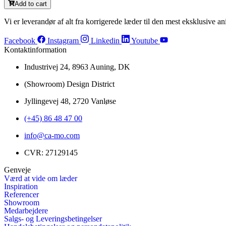
Add to cart
Vi er leverandør af alt fra korrigerede læder til den mest eksklusive ani
Facebook
Instagram
Linkedin
Youtube
Kontaktinformation
Industrivej 24, 8963 Auning, DK
(Showroom) Design District
Jyllingevej 48, 2720 Vanløse
(+45) 86 48 47 00
info@ca-mo.com
CVR: 27129145
Genveje
Værd at vide om læder
Inspiration
Referencer
Showroom
Medarbejdere
Salgs- og Leveringsbetingelser