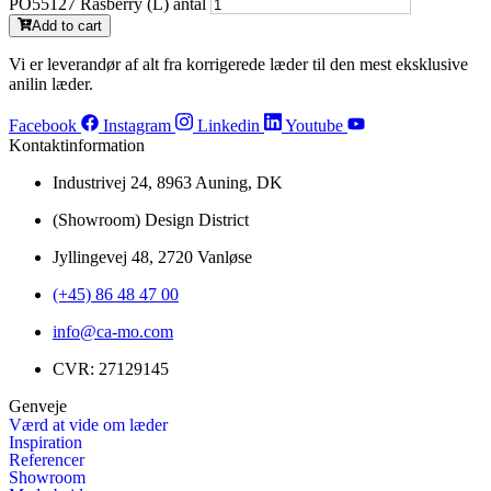
PO55127 Rasberry (L) antal
Add to cart
Vi er leverandør af alt fra korrigerede læder til den mest eksklusive
anilin læder.
Facebook
Instagram
Linkedin
Youtube
Kontaktinformation
Industrivej 24, 8963 Auning, DK
(Showroom) Design District
Jyllingevej 48, 2720 Vanløse
(+45) 86 48 47 00
info@ca-mo.com
CVR: 27129145
Genveje
Værd at vide om læder
Inspiration
Referencer
Showroom