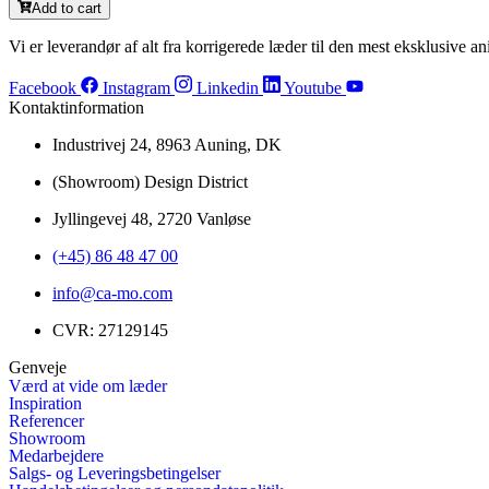
Add to cart
Vi er leverandør af alt fra korrigerede læder til den mest eksklusive ani
Facebook
Instagram
Linkedin
Youtube
Kontaktinformation
Industrivej 24, 8963 Auning, DK
(Showroom) Design District
Jyllingevej 48, 2720 Vanløse
(+45) 86 48 47 00
info@ca-mo.com
CVR: 27129145
Genveje
Værd at vide om læder
Inspiration
Referencer
Showroom
Medarbejdere
Salgs- og Leveringsbetingelser