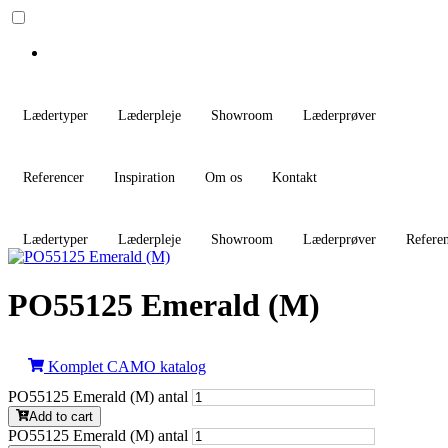
Lædertyper
Læderpleje
Showroom
Læderprøver
Referencer
Inspiration
Om os
Kontakt
Lædertyper
Læderpleje
Showroom
Læderprøver
Refere
PO55125 Emerald (M)
Komplet CAMO katalog
PO55125 Emerald (M) antal
Add to cart
PO55125 Emerald (M) antal