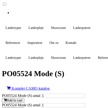
Lædertyper
Læderpleje
Showroom
Læderprøver
Referencer
Inspiration
Om os
Kontakt
Lædertyper
Læderpleje
Showroom
Læderprøver
Refere
PO05524 Mode (S)
Komplet CAMO katalog
PO05524 Mode (S) antal
Add to cart
PO05524 Mode (S) antal