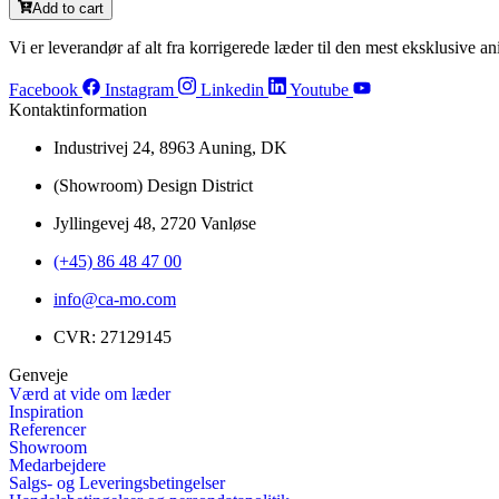
Add to cart
Vi er leverandør af alt fra korrigerede læder til den mest eksklusive ani
Facebook
Instagram
Linkedin
Youtube
Kontaktinformation
Industrivej 24, 8963 Auning, DK
(Showroom) Design District
Jyllingevej 48, 2720 Vanløse
(+45) 86 48 47 00
info@ca-mo.com
CVR: 27129145
Genveje
Værd at vide om læder
Inspiration
Referencer
Showroom
Medarbejdere
Salgs- og Leveringsbetingelser