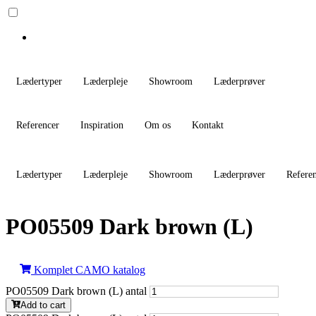
Lædertyper
Læderpleje
Showroom
Læderprøver
Referencer
Inspiration
Om os
Kontakt
Lædertyper
Læderpleje
Showroom
Læderprøver
Refere
PO05509 Dark brown (L)
Komplet CAMO katalog
PO05509 Dark brown (L) antal
Add to cart