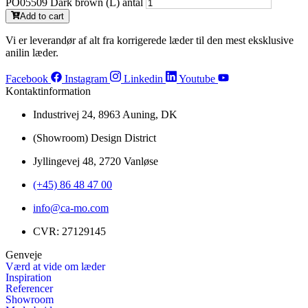
PO05509 Dark brown (L) antal
Add to cart
Vi er leverandør af alt fra korrigerede læder til den mest eksklusive
anilin læder.
Facebook
Instagram
Linkedin
Youtube
Kontaktinformation
Industrivej 24, 8963 Auning, DK
(Showroom) Design District
Jyllingevej 48, 2720 Vanløse
(+45) 86 48 47 00
info@ca-mo.com
CVR: 27129145
Genveje
Værd at vide om læder
Inspiration
Referencer
Showroom