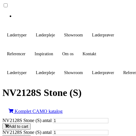
Lædertyper
Læderpleje
Showroom
Læderprøver
Referencer
Inspiration
Om os
Kontakt
Lædertyper
Læderpleje
Showroom
Læderprøver
Refere
NV2128S Stone (S)
Komplet CAMO katalog
NV2128S Stone (S) antal
Add to cart
NV2128S Stone (S) antal