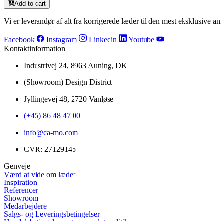
Add to cart
Vi er leverandør af alt fra korrigerede læder til den mest eksklusive ani
Facebook
Instagram
Linkedin
Youtube
Kontaktinformation
Industrivej 24, 8963 Auning, DK
(Showroom) Design District
Jyllingevej 48, 2720 Vanløse
(+45) 86 48 47 00
info@ca-mo.com
CVR: 27129145
Genveje
Værd at vide om læder
Inspiration
Referencer
Showroom
Medarbejdere
Salgs- og Leveringsbetingelser