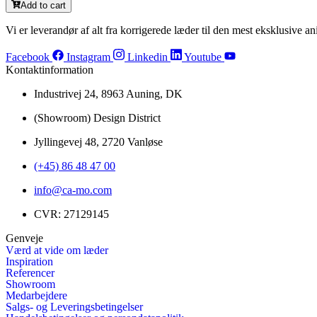
Add to cart
Vi er leverandør af alt fra korrigerede læder til den mest eksklusive ani
Facebook
Instagram
Linkedin
Youtube
Kontaktinformation
Industrivej 24, 8963 Auning, DK
(Showroom) Design District
Jyllingevej 48, 2720 Vanløse
(+45) 86 48 47 00
info@ca-mo.com
CVR: 27129145
Genveje
Værd at vide om læder
Inspiration
Referencer
Showroom
Medarbejdere
Salgs- og Leveringsbetingelser