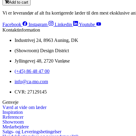
Add to cart
Vi er leverandør af alt fra korrigerede læder til den mest eksklusive ani
Facebook
Instagram
Linkedin
Youtube
Kontaktinformation
Industrivej 24, 8963 Auning, DK
(Showroom) Design District
Jyllingevej 48, 2720 Vanløse
(+45) 86 48 47 00
info@ca-mo.com
CVR: 27129145
Genveje
Værd at vide om læder
Inspiration
Referencer
Showroom
Medarbejdere
Salgs- og Leveringsbetingelser