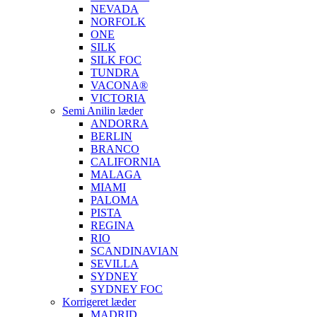
NEVADA
NORFOLK
ONE
SILK
SILK FOC
TUNDRA
VACONA®
VICTORIA
Semi Anilin læder
ANDORRA
BERLIN
BRANCO
CALIFORNIA
MALAGA
MIAMI
PALOMA
PISTA
REGINA
RIO
SCANDINAVIAN
SEVILLA
SYDNEY
SYDNEY FOC
Korrigeret læder
MADRID