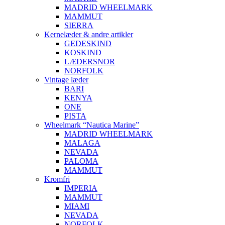
MADRID WHEELMARK
MAMMUT
SIERRA
Kernelæder & andre artikler
GEDESKIND
KOSKIND
LÆDERSNOR
NORFOLK
Vintage læder
BARI
KENYA
ONE
PISTA
Wheelmark “Nautica Marine”
MADRID WHEELMARK
MALAGA
NEVADA
PALOMA
MAMMUT
Kromfri
IMPERIA
MAMMUT
MIAMI
NEVADA
NORFOLK