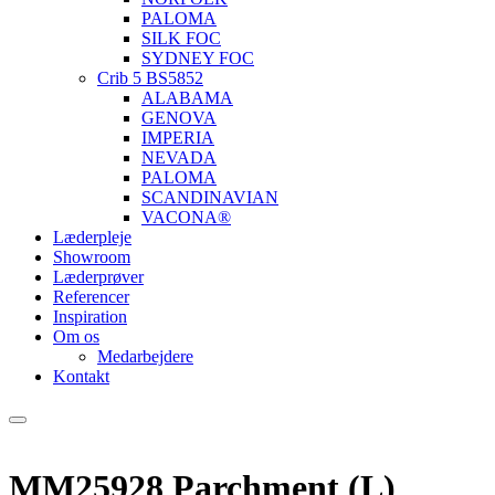
PALOMA
SILK FOC
SYDNEY FOC
Crib 5 BS5852
ALABAMA
GENOVA
IMPERIA
NEVADA
PALOMA
SCANDINAVIAN
VACONA®
Læderpleje
Showroom
Læderprøver
Referencer
Inspiration
Om os
Medarbejdere
Kontakt
MM25928 Parchment (L)