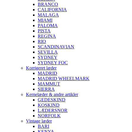
BRANCO
CALIFORNIA
MALAGA
MIAMI
PALOMA
PISTA
REGINA
RIO
SCANDINAVIAN
SEVILLA
SYDNEY
SYDNEY FOC
Korrigeret læder
MADRID
MADRID WHEELMARK
MAMMUT
SIERRA
Kernelæder & andre artikler
GEDESKIND
KOSKIND
LÆDERSNOR
NORFOLK
Vintage læder
BARI
KENYA