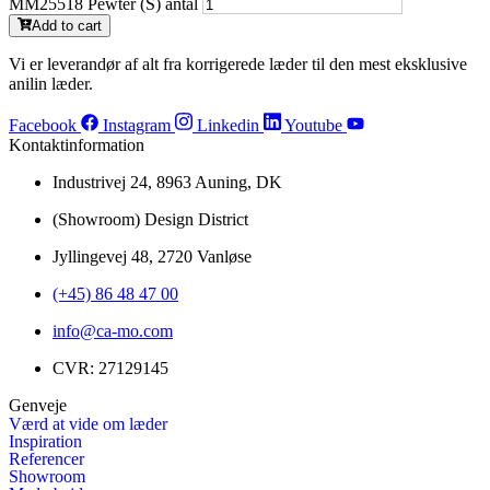
MM25518 Pewter (S) antal
Add to cart
Vi er leverandør af alt fra korrigerede læder til den mest eksklusive
anilin læder.
Facebook
Instagram
Linkedin
Youtube
Kontaktinformation
Industrivej 24, 8963 Auning, DK
(Showroom) Design District
Jyllingevej 48, 2720 Vanløse
(+45) 86 48 47 00
info@ca-mo.com
CVR: 27129145
Genveje
Værd at vide om læder
Inspiration
Referencer
Showroom