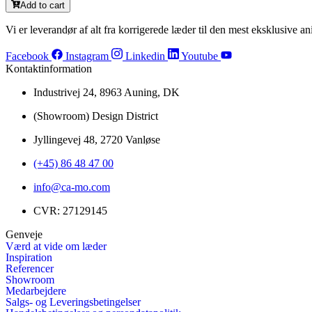
Add to cart
Vi er leverandør af alt fra korrigerede læder til den mest eksklusive ani
Facebook
Instagram
Linkedin
Youtube
Kontaktinformation
Industrivej 24, 8963 Auning, DK
(Showroom) Design District
Jyllingevej 48, 2720 Vanløse
(+45) 86 48 47 00
info@ca-mo.com
CVR: 27129145
Genveje
Værd at vide om læder
Inspiration
Referencer
Showroom
Medarbejdere
Salgs- og Leveringsbetingelser