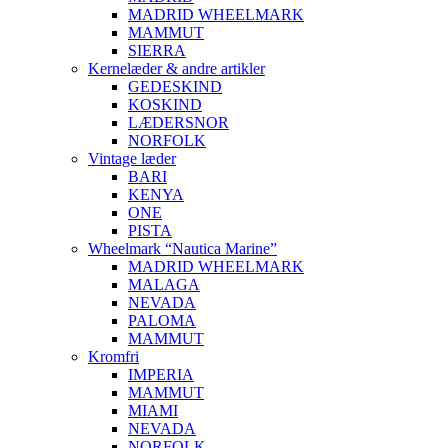
MADRID WHEELMARK
MAMMUT
SIERRA
Kernelæder & andre artikler
GEDESKIND
KOSKIND
LÆDERSNOR
NORFOLK
Vintage læder
BARI
KENYA
ONE
PISTA
Wheelmark “Nautica Marine”
MADRID WHEELMARK
MALAGA
NEVADA
PALOMA
MAMMUT
Kromfri
IMPERIA
MAMMUT
MIAMI
NEVADA
NORFOLK