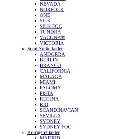
NEVADA
NORFOLK
ONE
SILK
SILK FOC
TUNDRA
VACONA®
VICTORIA
Semi Anilin læder
ANDORRA
BERLIN
BRANCO
CALIFORNIA
MALAGA
MIAMI
PALOMA
PISTA
REGINA
RIO
SCANDINAVIAN
SEVILLA
SYDNEY
SYDNEY FOC
Korrigeret læder
MADRID