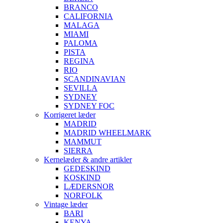
BRANCO
CALIFORNIA
MALAGA
MIAMI
PALOMA
PISTA
REGINA
RIO
SCANDINAVIAN
SEVILLA
SYDNEY
SYDNEY FOC
Korrigeret læder
MADRID
MADRID WHEELMARK
MAMMUT
SIERRA
Kernelæder & andre artikler
GEDESKIND
KOSKIND
LÆDERSNOR
NORFOLK
Vintage læder
BARI
KENYA