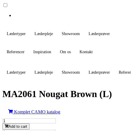
Lædertyper
Læderpleje
Showroom
Læderprøver
Referencer
Inspiration
Om os
Kontakt
Lædertyper
Læderpleje
Showroom
Læderprøver
Refere
MA2061 Nougat Brown (L)
Komplet CAMO katalog
MA2061
Nougat
Add to cart
Brown