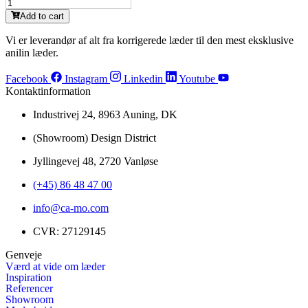
MA2061
(L)
Nougat
Add to cart
antal
Brown
(L)
Vi er leverandør af alt fra korrigerede læder til den mest eksklusive
antal
anilin læder.
Facebook
Instagram
Linkedin
Youtube
Kontaktinformation
Industrivej 24, 8963 Auning, DK
(Showroom) Design District
Jyllingevej 48, 2720 Vanløse
(+45) 86 48 47 00
info@ca-mo.com
CVR: 27129145
Genveje
Værd at vide om læder
Inspiration
Referencer
Showroom