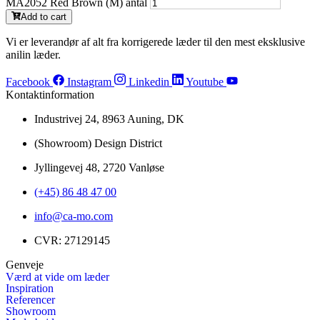
MA2052 Red Brown (M) antal
Add to cart
Vi er leverandør af alt fra korrigerede læder til den mest eksklusive
anilin læder.
Facebook
Instagram
Linkedin
Youtube
Kontaktinformation
Industrivej 24, 8963 Auning, DK
(Showroom) Design District
Jyllingevej 48, 2720 Vanløse
(+45) 86 48 47 00
info@ca-mo.com
CVR: 27129145
Genveje
Værd at vide om læder
Inspiration
Referencer
Showroom