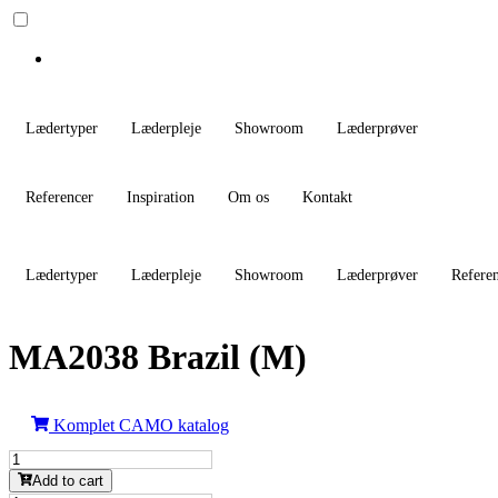
Lædertyper
Læderpleje
Showroom
Læderprøver
Referencer
Inspiration
Om os
Kontakt
Lædertyper
Læderpleje
Showroom
Læderprøver
Refere
MA2038 Brazil (M)
Komplet CAMO katalog
MA2038
Brazil
Add to cart
(M)