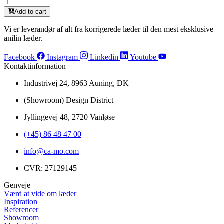
MA2038
antal
Brazil
Add to cart
(M)
antal
Vi er leverandør af alt fra korrigerede læder til den mest eksklusive
anilin læder.
Facebook
Instagram
Linkedin
Youtube
Kontaktinformation
Industrivej 24, 8963 Auning, DK
(Showroom) Design District
Jyllingevej 48, 2720 Vanløse
(+45) 86 48 47 00
info@ca-mo.com
CVR: 27129145
Genveje
Værd at vide om læder
Inspiration
Referencer
Showroom