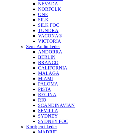
NEVADA
NORFOLK
ONE
SILK
SILK FOC
TUNDRA
VACONA®
VICTORIA
Semi Anilin læder
ANDORRA
BERLIN
BRANCO
CALIFORNIA
MALAGA
MIAMI
PALOMA
PISTA
REGINA
RIO
SCANDINAVIAN
SEVILLA
SYDNEY
SYDNEY FOC
Korrigeret læder
MADRID