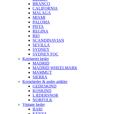
BRANCO
CALIFORNIA
MALAGA
MIAMI
PALOMA
PISTA
REGINA
RIO
SCANDINAVIAN
SEVILLA
SYDNEY
SYDNEY FOC
Korrigeret læder
MADRID
MADRID WHEELMARK
MAMMUT
SIERRA
Kernelæder & andre artikler
GEDESKIND
KOSKIND
LÆDERSNOR
NORFOLK
Vintage læder
BARI
KENYA