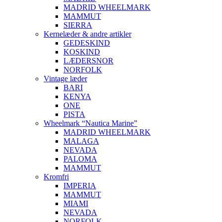
MADRID WHEELMARK
MAMMUT
SIERRA
Kernelæder & andre artikler
GEDESKIND
KOSKIND
LÆDERSNOR
NORFOLK
Vintage læder
BARI
KENYA
ONE
PISTA
Wheelmark “Nautica Marine”
MADRID WHEELMARK
MALAGA
NEVADA
PALOMA
MAMMUT
Kromfri
IMPERIA
MAMMUT
MIAMI
NEVADA
NORFOLK