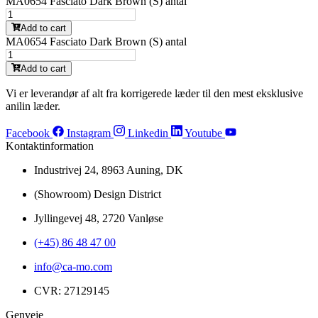
MA0654 Fasciato Dark Brown (S) antal
Add to cart
MA0654 Fasciato Dark Brown (S) antal
Add to cart
Vi er leverandør af alt fra korrigerede læder til den mest eksklusive
anilin læder.
Facebook
Instagram
Linkedin
Youtube
Kontaktinformation
Industrivej 24, 8963 Auning, DK
(Showroom) Design District
Jyllingevej 48, 2720 Vanløse
(+45) 86 48 47 00
info@ca-mo.com
CVR: 27129145
Genveje