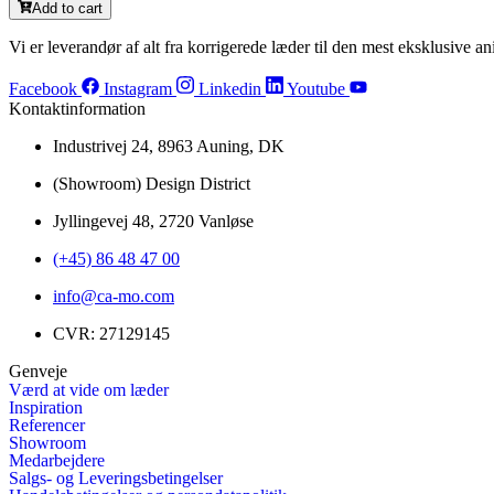
Add to cart
Vi er leverandør af alt fra korrigerede læder til den mest eksklusive ani
Facebook
Instagram
Linkedin
Youtube
Kontaktinformation
Industrivej 24, 8963 Auning, DK
(Showroom) Design District
Jyllingevej 48, 2720 Vanløse
(+45) 86 48 47 00
info@ca-mo.com
CVR: 27129145
Genveje
Værd at vide om læder
Inspiration
Referencer
Showroom
Medarbejdere
Salgs- og Leveringsbetingelser