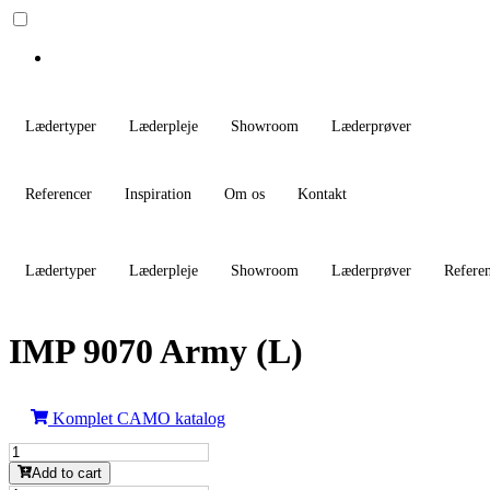
Lædertyper
Læderpleje
Showroom
Læderprøver
Referencer
Inspiration
Om os
Kontakt
Lædertyper
Læderpleje
Showroom
Læderprøver
Refere
IMP 9070 Army (L)
Komplet CAMO katalog
IMP
9070
Add to cart
Army