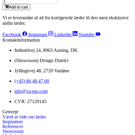
IMP
(L)
9070
Add to cart
antal
Army
(L)
Vi er leverandør af alt fra korrigerede læder til den mest eksklusive
antal
anilin læder.
Facebook
Instagram
Linkedin
Youtube
Kontaktinformation
Industrivej 24, 8963 Auning, DK
(Showroom) Design District
Jyllingevej 48, 2720 Vanløse
(+45) 86 48 47 00
info@ca-mo.com
CVR: 27129145
Genveje
Værd at vide om læder
Inspiration
Referencer
Showroom