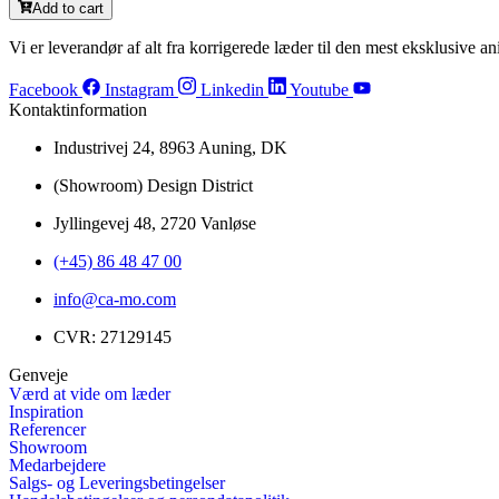
Add to cart
Vi er leverandør af alt fra korrigerede læder til den mest eksklusive ani
Facebook
Instagram
Linkedin
Youtube
Kontaktinformation
Industrivej 24, 8963 Auning, DK
(Showroom) Design District
Jyllingevej 48, 2720 Vanløse
(+45) 86 48 47 00
info@ca-mo.com
CVR: 27129145
Genveje
Værd at vide om læder
Inspiration
Referencer
Showroom
Medarbejdere
Salgs- og Leveringsbetingelser