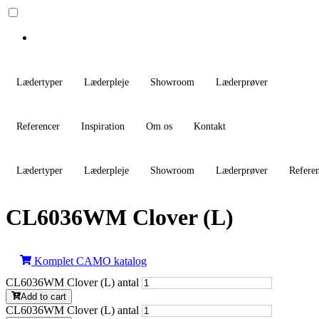
Lædertyper
Læderpleje
Showroom
Læderprøver
Referencer
Inspiration
Om os
Kontakt
Lædertyper
Læderpleje
Showroom
Læderprøver
Refere
CL6036WM Clover (L)
Komplet CAMO katalog
CL6036WM Clover (L) antal
Add to cart
CL6036WM Clover (L) antal