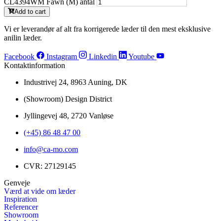
CL4394WM Fawn (M) antal
Add to cart
Vi er leverandør af alt fra korrigerede læder til den mest eksklusive
anilin læder.
Facebook
Instagram
Linkedin
Youtube
Kontaktinformation
Industrivej 24, 8963 Auning, DK
(Showroom) Design District
Jyllingevej 48, 2720 Vanløse
(+45) 86 48 47 00
info@ca-mo.com
CVR: 27129145
Genveje
Værd at vide om læder
Inspiration
Referencer
Showroom