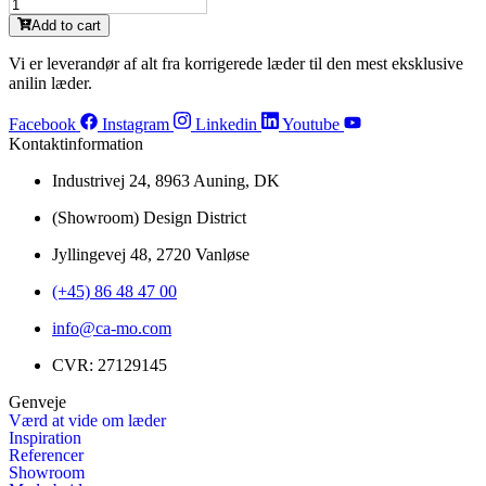
CL4344WM
antal
Blue
Add to cart
(M)
antal
Vi er leverandør af alt fra korrigerede læder til den mest eksklusive
anilin læder.
Facebook
Instagram
Linkedin
Youtube
Kontaktinformation
Industrivej 24, 8963 Auning, DK
(Showroom) Design District
Jyllingevej 48, 2720 Vanløse
(+45) 86 48 47 00
info@ca-mo.com
CVR: 27129145
Genveje
Værd at vide om læder
Inspiration
Referencer
Showroom