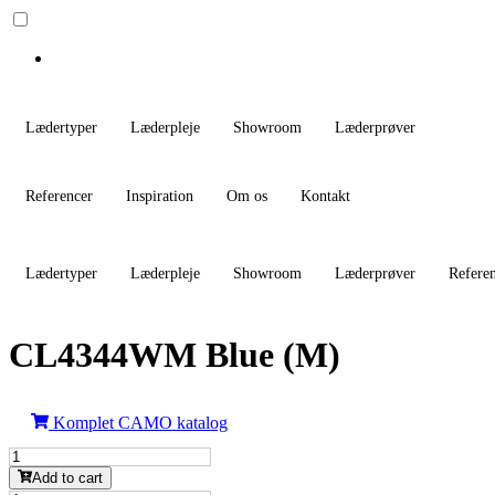
Lædertyper
Læderpleje
Showroom
Læderprøver
Referencer
Inspiration
Om os
Kontakt
Lædertyper
Læderpleje
Showroom
Læderprøver
Refere
CL4344WM Blue (M)
Komplet CAMO katalog
CL4344WM
Blue
Add to cart
(M)