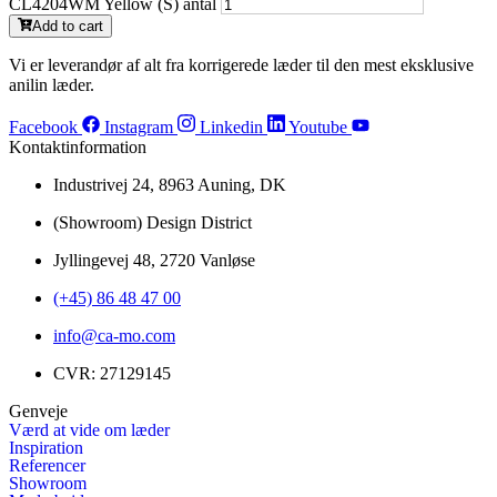
CL4204WM Yellow (S) antal
Add to cart
Vi er leverandør af alt fra korrigerede læder til den mest eksklusive
anilin læder.
Facebook
Instagram
Linkedin
Youtube
Kontaktinformation
Industrivej 24, 8963 Auning, DK
(Showroom) Design District
Jyllingevej 48, 2720 Vanløse
(+45) 86 48 47 00
info@ca-mo.com
CVR: 27129145
Genveje
Værd at vide om læder
Inspiration
Referencer
Showroom