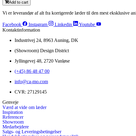
Add to cart
Vi er leverandør af alt fra korrigerede læder til den mest eksklusive ani
Facebook
Instagram
Linkedin
Youtube
Kontaktinformation
Industrivej 24, 8963 Auning, DK
(Showroom) Design District
Jyllingevej 48, 2720 Vanløse
(+45) 86 48 47 00
info@ca-mo.com
CVR: 27129145
Genveje
Værd at vide om læder
Inspiration
Referencer
Showroom
Medarbejdere
Salgs- og Leveringsbetingelser