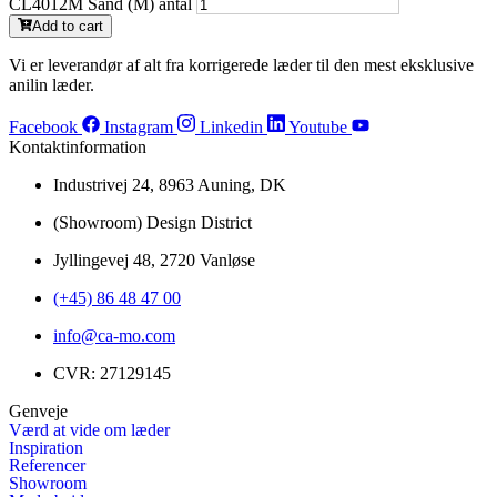
CL4012M Sand (M) antal
Add to cart
Vi er leverandør af alt fra korrigerede læder til den mest eksklusive
anilin læder.
Facebook
Instagram
Linkedin
Youtube
Kontaktinformation
Industrivej 24, 8963 Auning, DK
(Showroom) Design District
Jyllingevej 48, 2720 Vanløse
(+45) 86 48 47 00
info@ca-mo.com
CVR: 27129145
Genveje
Værd at vide om læder
Inspiration
Referencer
Showroom