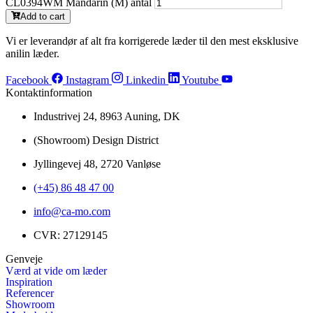
CL0394WM Mandarin (M) antal
Add to cart
Vi er leverandør af alt fra korrigerede læder til den mest eksklusive
anilin læder.
Facebook
Instagram
Linkedin
Youtube
Kontaktinformation
Industrivej 24, 8963 Auning, DK
(Showroom) Design District
Jyllingevej 48, 2720 Vanløse
(+45) 86 48 47 00
info@ca-mo.com
CVR: 27129145
Genveje
Værd at vide om læder
Inspiration
Referencer
Showroom