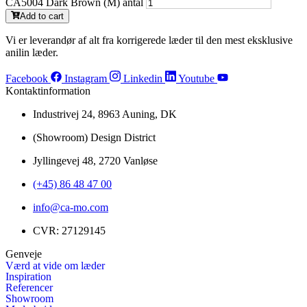
CA5004 Dark Brown (M) antal
Add to cart
Vi er leverandør af alt fra korrigerede læder til den mest eksklusive
anilin læder.
Facebook
Instagram
Linkedin
Youtube
Kontaktinformation
Industrivej 24, 8963 Auning, DK
(Showroom) Design District
Jyllingevej 48, 2720 Vanløse
(+45) 86 48 47 00
info@ca-mo.com
CVR: 27129145
Genveje
Værd at vide om læder
Inspiration
Referencer
Showroom