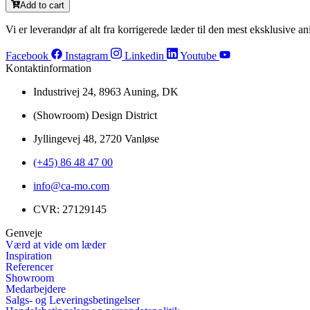
Add to cart
Vi er leverandør af alt fra korrigerede læder til den mest eksklusive ani
Facebook
Instagram
Linkedin
Youtube
Kontaktinformation
Industrivej 24, 8963 Auning, DK
(Showroom) Design District
Jyllingevej 48, 2720 Vanløse
(+45) 86 48 47 00
info@ca-mo.com
CVR: 27129145
Genveje
Værd at vide om læder
Inspiration
Referencer
Showroom
Medarbejdere
Salgs- og Leveringsbetingelser