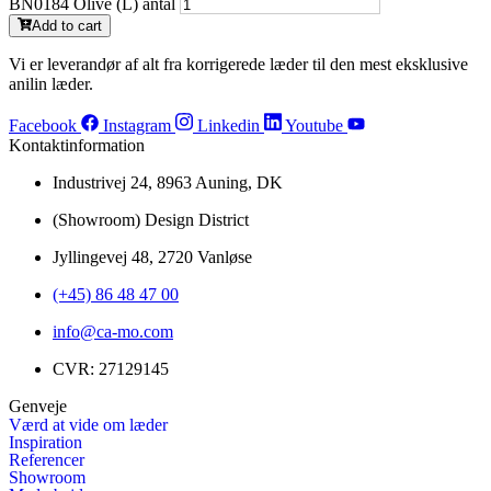
BN0184 Olive (L) antal
Add to cart
Vi er leverandør af alt fra korrigerede læder til den mest eksklusive
anilin læder.
Facebook
Instagram
Linkedin
Youtube
Kontaktinformation
Industrivej 24, 8963 Auning, DK
(Showroom) Design District
Jyllingevej 48, 2720 Vanløse
(+45) 86 48 47 00
info@ca-mo.com
CVR: 27129145
Genveje
Værd at vide om læder
Inspiration
Referencer
Showroom