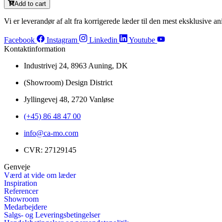
Add to cart
Vi er leverandør af alt fra korrigerede læder til den mest eksklusive ani
Facebook
Instagram
Linkedin
Youtube
Kontaktinformation
Industrivej 24, 8963 Auning, DK
(Showroom) Design District
Jyllingevej 48, 2720 Vanløse
(+45) 86 48 47 00
info@ca-mo.com
CVR: 27129145
Genveje
Værd at vide om læder
Inspiration
Referencer
Showroom
Medarbejdere
Salgs- og Leveringsbetingelser