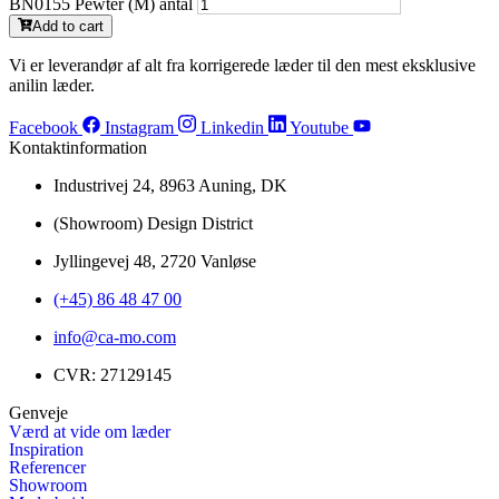
BN0155 Pewter (M) antal
Add to cart
Vi er leverandør af alt fra korrigerede læder til den mest eksklusive
anilin læder.
Facebook
Instagram
Linkedin
Youtube
Kontaktinformation
Industrivej 24, 8963 Auning, DK
(Showroom) Design District
Jyllingevej 48, 2720 Vanløse
(+45) 86 48 47 00
info@ca-mo.com
CVR: 27129145
Genveje
Værd at vide om læder
Inspiration
Referencer
Showroom