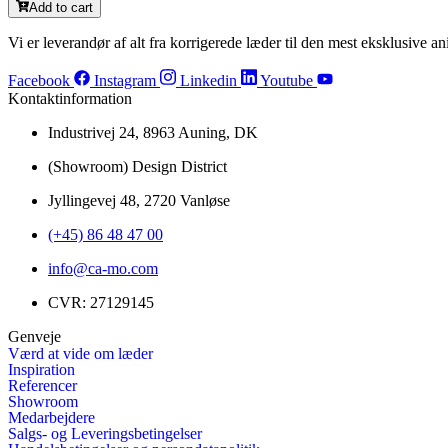
Add to cart
Vi er leverandør af alt fra korrigerede læder til den mest eksklusive ani
Facebook
Instagram
Linkedin
Youtube
Kontaktinformation
Industrivej 24, 8963 Auning, DK
(Showroom) Design District
Jyllingevej 48, 2720 Vanløse
(+45) 86 48 47 00
info@ca-mo.com
CVR: 27129145
Genveje
Værd at vide om læder
Inspiration
Referencer
Showroom
Medarbejdere
Salgs- og Leveringsbetingelser