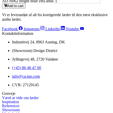
AD76062 Bright Blue (M) antal
Add to cart
Vi er leverandør af alt fra korrigerede læder til den mest eksklusive
anilin læder.
Facebook
Instagram
Linkedin
Youtube
Kontaktinformation
Industrivej 24, 8963 Auning, DK
(Showroom) Design District
Jyllingevej 48, 2720 Vanløse
(+45) 86 48 47 00
info@ca-mo.com
CVR: 27129145
Genveje
Værd at vide om læder
Inspiration
Referencer
Showroom